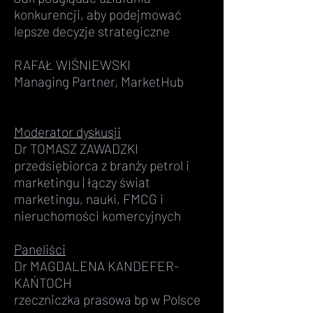
konkurencji, aby podejmować
lepsze decyzje strategiczne
RAFAŁ WIŚNIEWSKI
Managing Partner, MarketHub
Moderator dyskusji
Dr TOMASZ ZAWADZKI
przedsiębiorca z branży petrol i
marketingu | łączy świat
marketingu, nauki, FMCG i
nieruchomości komercyjnych
Paneliści
Dr MAGDALENA KANDEFER-
KAŃTOCH
rzeczniczka prasowa bp w Polsce