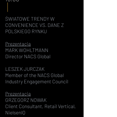
ŚWIATOWE TRENDY W
CONVENIENCE VS. DANE Z
POLSKIEGO RYNKU
Prezentacja
MARK WOHLTMANN
Director NACS Global
LESZEK JURCZAK
Member of the NACS Global
Industry Engagement Council
Prezentacja
GRZEGORZ NOWAK
Client Consultant, Retail Vertical,
NielsenIQ