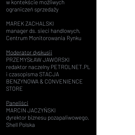
w kontekście możliwych
ograniczeń sprzedaży
MAREK ZACHALSKI
manager ds. sieci handlowych,
Centrum Monitorowania Rynku
Moderator dyskusji
PRZEMYSŁAW JAWORSKI
redaktor naczelny PETROLNET.PL
i czasopisma
STACJA
BENZYNOWA & CONVENIENCE
STORE
Paneliści
MARCIN JACZYŃSKI
dyrektor biznesu pozapaliwowego,
Shell Polska