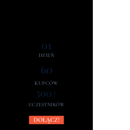
01
DZIEŃ
60
KUPCÓW
300+
UCZESTNIKÓW
DOŁĄCZ!