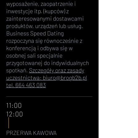
wyposażenie, zaopatrzenie i
inwestycje itp. (kupców) z
zainteresowanymi dostawcami
produktów, urządzeń lub usług.
Business Speed Dating
rozpoczyna się równocześnie z
konferencją i odbywa się w
osobnej sali specjalnie
przygotowanej do indywidualnych
spotkań.
Szczegóły oraz zasady
uczestnictwa:
biuro@brogb2b.pl
tel.
664 463 083
11:00
12:00
PRZERWA KAWOWA