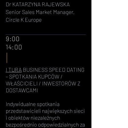
Dr KATARZYNA RAJEWSKA
Senior Sales Market Manager,
Circle K Europe
9:00
14:00
I TURA
BUSINESS SPEED DATING
– SPOTKANIA KUPCÓW /
WŁAŚCICIELI / INWESTORÓW Z
DOSTAWCAMI
Indywidualne spotkania
przedstawicieli największych sieci
i obiektów niezależnych
bezpośrednio odpowiedzialnych za