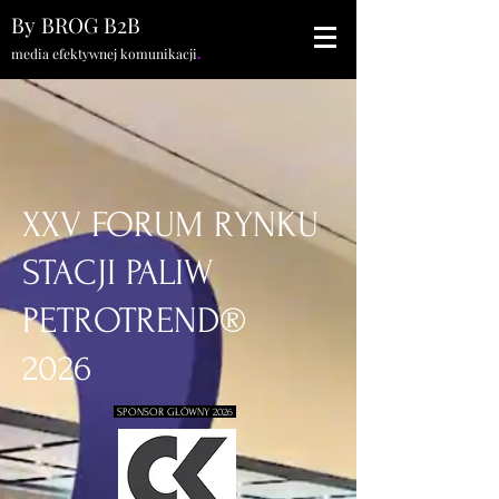
By BROG B2B
media efektywnej komunikacji
.
XXV FORUM RYNKU
STACJI PALIW
PETROTREND®
2026
SPONSOR GŁÓWNY 2026