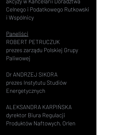
akcyzy w Kancelarii Doradztwa
Celnego i Podatkowego Rutkowski
i Wspólnicy
Paneliści
ROBERT PETRUCZUK
prezes zarządu Polskiej Grupy
Paliwowej
Dr ANDRZEJ SIKORA
prezes Instytutu Studiów
Energetycznych
ALEKSANDRA KARPIŃSKA
dyrektor Biura Regulacji
Produktów Naftowych, Orlen