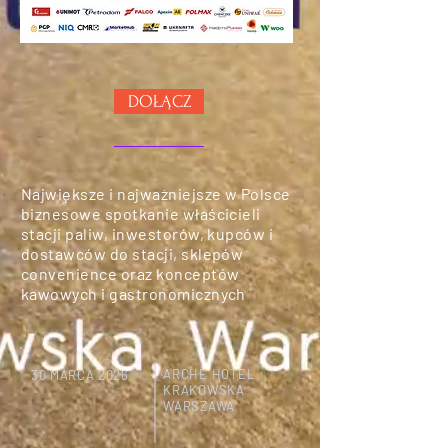
DOŁĄCZ
Największe i najważniejsze w Polsce
biznesowe spotkanie właścicieli
stacji paliw, inwestorów, kupców i
dostawców do stacji, sklepów
convenience oraz konceptów
kawowych i gastronomicznych
ARCHE HOTEL
30 MARCA 2026
KRAKOWSKA
WARSZAWA