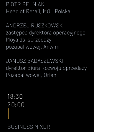
PIOTR BELNIAK
Head of Retail, MOL Polska
ANDRZEJ RUSZKOWSKI
zastępca dyrektora operacyjnego
Moya ds. sprzedaży
pozapaliwowej, Anwim
JANUSZ BADASZEWSKI
dyrektor Biura Rozwoju Sprzedaży
Pozapaliwowej, Orlen
18:30
20:00
BUSINESS MIXER