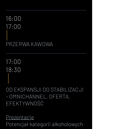
16:00
17:00
PRZERWA KAWOWA
17:00
18:30
OD EKSPANSJI DO STABILIZACJI
– OMNICHANNEL, OFERTA,
EFEKTYWNOŚĆ
Prezentacje
Potencjał kategorii alkoholowych