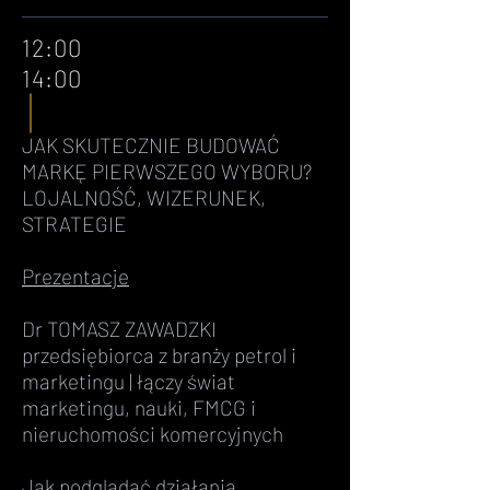
12:00
14:00
JAK SKUTECZNIE BUDOWAĆ
MARKĘ PIERWSZEGO WYBORU?
LOJALNOŚĆ, WIZERUNEK,
STRATEGIE
Prezentacje
Dr TOMASZ ZAWADZKI
przedsiębiorca z branży petrol i
marketingu | łączy świat
marketingu, nauki, FMCG i
nieruchomości komercyjnych
Jak podglądać działania