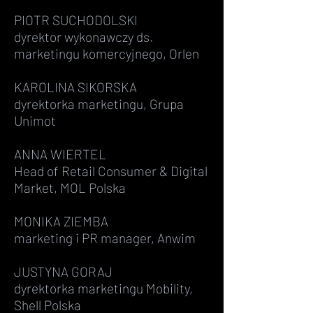
​PIOTR SUCHODOLSKI
dyrektor wykonawczy ds.
marketingu komercyjnego, Orlen
KAROLINA SIKORSKA
dyrektorka marketingu, Grupa
Unimot
ANNA WIERTEL
Head of Retail Consumer & Digital
Market, MOL Polska
MONIKA ZIEMBA
marketing i PR manager, Anwim
JUSTYNA GORAJ
dyrektorka marketingu Mobility,
Shell Polska