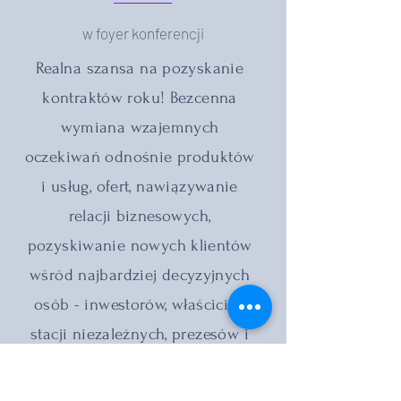
w foyer konferencji
Realna szansa na pozyskanie
kontraktów roku! Bezcenna
wymiana wzajemnych
oczekiwań odnośnie produktów
i usług, ofert, nawiązywanie
relacji biznesowych,
pozyskiwanie nowych klientów
wśród najbardziej decyzyjnych
osób - inwestorów, właścicieli
stacji niezależnych, prezesów i
dyrektorów sieci i koncernów
paliwowych. Umacnianie