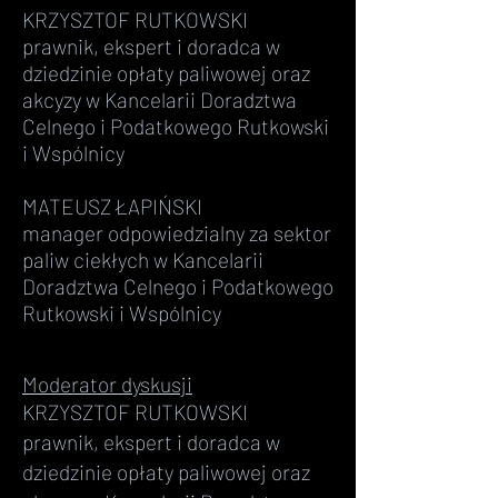
KRZYSZTOF RUTKOWSKI
prawnik, ekspert i doradca w
dziedzinie opłaty paliwowej oraz
akcyzy w Kancelarii Doradztwa
Celnego i Podatkowego Rutkowski
i Wspólnicy
MATEUSZ ŁAPIŃSKI
manager odpowiedzialny za sektor
paliw ciekłych w Kancelarii
Doradztwa Celnego i Podatkowego
Rutkowski i Wspólnicy
Moderator dyskusji
KRZYSZTOF RUTKOWSKI
prawnik, ekspert i doradca w
dziedzinie opłaty paliwowej oraz