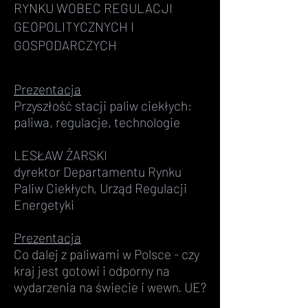
RYNKU WOBEC REGULACJI
GEOPOLITYCZNYCH I
GOSPODARCZYCH
Prezentacja
Przyszłość stacji paliw ciekłych:
paliwa, regulacje, technologie
LESŁAW ŻARSKI
dyrektor Departamentu Rynku
Paliw Ciekłych, Urząd Regulacji
Energetyki
Prezentacja
Co dalej z paliwami w Polsce - czy
kraj jest gotowi i odporny na
wydarzenia na świecie i wewn. UE?