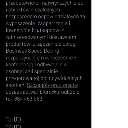
przedstawicieli największych sieci
i obiektów niezależnych
bezpośrednio odpowiedzialnych za
wyposażenie, zaopatrzenie i
inwestycje itp. (kupców) z
zainteresowanymi dostawcami
produktów, urządzeń lub usług.
Business Speed Dating
rozpoczyna się równocześnie z
konferencją i odbywa się w
osobnej sali specjalnie
przygotowanej do indywidualnych
spotkań.
Szczegóły oraz zasady
uczestnictwa:
biuro@brogb2b.pl
tel.
664 463 083
15:00
16:00